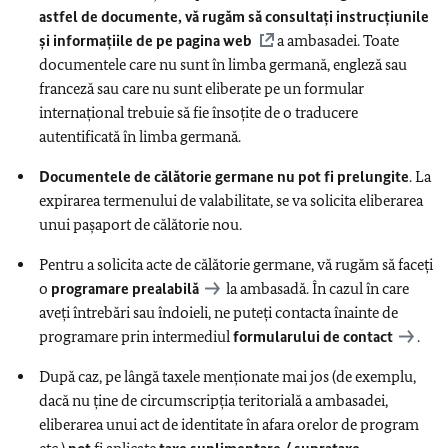
astfel de documente, vă rugăm să consultați instrucțiunile
și informațiile de pe pagina web
a ambasadei. Toate
documentele care nu sunt în limba germană, engleză sau
franceză sau care nu sunt eliberate pe un formular
internațional trebuie să fie însoțite de o traducere
autentificată în limba germană.
Documentele de călătorie germane nu pot fi prelungite
. La
expirarea termenului de valabilitate, se va solicita eliberarea
unui paşaport de călătorie nou.
Pentru a solicita acte de călătorie germane, vă rugăm să faceți
o
programare prealabilă
la ambasadă. În cazul în care
aveți întrebări sau îndoieli, ne puteți contacta înainte de
programare prin intermediul
formularului de contact
.
După caz, pe lângă taxele menţionate mai jos (de exemplu,
dacă nu ţine de circumscripţia teritorială a ambasadei,
eliberarea unui act de identitate în afara orelor de program