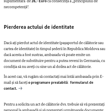
suplimentară de
26,- Euro
ca consecință a „principiului de
necompetență“.
Pierderea actului de identitate
Dacă ați pierdut actul de identitate (pașaportul de călătorie sau
cartea de identitate) în timpul șederii în Republica Moldova sau
dacă acesta a fost sustras, ambasada vă poate emite un
document de substituire pentru a putea reveni în Germania, cu
condiția să nu aveți cu sine un al doilea act de călătorie.
În acest caz, vă rugăm să contactați mai întâi ambasada prin E-
mail și să faceți
o programare prealabilă
:
formularul de
contact.
Pentru a solicita un act de călătorie dvs. trebuie să vă prezentaţi
personal la ambasadă și să prezentați următoarele documente: