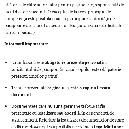
călătorie de către autoritatea pentru pașapoarte, responsabilă de
locul dvs. de reședință. O excepție de la acest principiu de
competenţă este posibilă doar cu participarea autorității de
pașapoarte de la locul de şedere al dvs. (autorizația se solicită de
către ambasadă).
Informaţii importante:
La ambasadă este
obligatorie prezenţa personală
a
solicitantului de paşaport (în cazul copiilor este obligatorie
prezenţa ambilor părinți).
Trebuie prezentate
originalul
și
câte o copie a fiecărui
document
.
Documentele care nu sunt germane
trebuie să fie
prezentate cu
legalizare sau apostilă
, în dependență de
statul emitent. Referitor la legalizarea documentelor de stare
civilă moldovenești sau posibila necesitate a
legalizării unor