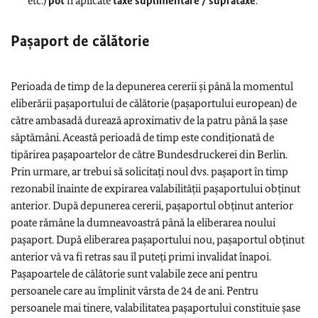
etc.)
pot
fi aplicate
taxe suplimentare / suprataxe
.
Pașaport de călătorie
Perioada de timp de la depunerea cererii şi până la momentul
eliberării pașaportului de călătorie (pașaportului european) de
către ambasadă durează aproximativ de la patru până la șase
săptămâni. Această perioadă de timp este condiţionată de
tipărirea pașapoartelor de către Bundesdruckerei din Berlin.
Prin urmare, ar trebui să solicitați noul dvs. pașaport în timp
rezonabil înainte de expirarea valabilităţii pașaportului obţinut
anterior. După depunerea cererii, pașaportul obţinut anterior
poate rămâne la dumneavoastră până la eliberarea noului
pașaport. După eliberarea pașaportului nou, pașaportul obţinut
anterior vă va fi retras sau îl puteți primi invalidat înapoi.
Pașapoartele de călătorie sunt valabile zece ani pentru
persoanele care au împlinit vârsta de 24 de ani. Pentru
persoanele mai tinere, valabilitatea paşaportului constituie șase