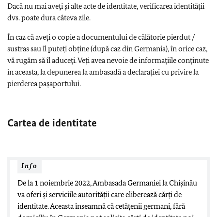
Dacă nu mai aveți şi alte acte de identitate, verificarea identității
dvs. poate dura câteva zile.
În caz că aveți o copie a documentului de călătorie pierdut /
sustras sau îl puteți obține (după caz din Germania), în orice caz,
vă rugăm să îl aduceți. Veți avea nevoie de informațiile conținute
în aceasta, la depunerea la ambasadă a declarației cu privire la
pierderea pașaportului.
Cartea de identitate
Info
De la 1 noiembrie 2022, Ambasada Germaniei la Chișinău
va oferi și serviciile autorității care eliberează cărți de
identitate. Aceasta înseamnă că cetățenii germani, fără