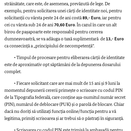
străinătate, care este, de asemenea, prevăzută de lege. De
exemplu, pentru solicitarea unei cărți de identitate noi, pentru
solicitanții cu vârsta peste 24 de ani costă
89,- Euro
, iar pentru
cei cu vârsta sub 24 de ani
70,60 Euro
. În cazul în care un alt
birou de pașapoarte este responsabil pentru cererea
dumneavoastră, se va adăuga o taxă suplimentară de
13,- Euro
ca consecință a „principiului de necompetență“.
• Timpul de procesare pentru eliberarea cărții de identitate
este de aproximativ opt săptămâni de la depunerea dosarului
complet.
• Fiecare solicitant care are mai mult de 15 ani și 9 luni la
momentul depunerii cererii primește o scrisoare cu codul PIN
de la Tipografia federală, care conține așa-numitul număr secret
(PIN), numărul de deblocare (PUK) și o parolă de blocare. Chiar
dacă nu doriți să utilizați funcția online/funcția pentru a vă
legitima, primiți scrisoarea și ar trebui să o păstrați în siguranță.
• Scrisoarea cu codul PIN este trimisă la ambasadă pentru