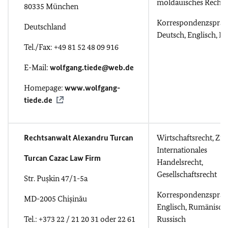
moldauisches Recht)
80335 München
Korrespondenzsprac
Deutschland
Deutsch, Englisch, Ru
Tel./Fax: +49 81 52 48 09 916
E-Mail:
wolfgang.tiede@web.de
Homepage:
www.wolfgang-
tiede.de
Rechtsanwalt Alexandru Turcan
Wirtschaftsrecht, Zivi
Internationales
Turcan Cazac Law Firm
Handelsrecht,
Gesellschaftsrecht
Str. Pușkin 47/1-5a
Korrespondenzsprac
MD-2005 Chișinău
Englisch, Rumänisch,
Tel.: +373 22 / 21 20 31 oder 22 61
Russisch