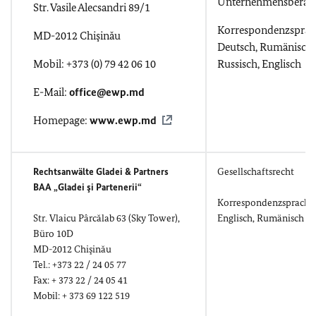
Unternehmensberat
Str. Vasile Alecsandri 89/1
Korrespondenzsprac
MD-2012 Chişinău
Deutsch, Rumänisch,
Mobil: +373 (0) 79 42 06 10
Russisch, Englisch
E-Mail:
office@ewp.md
Homepage:
www.ewp.md
Rechtsanwälte Gladei & Partners
Gesellschaftsrecht
BAA „Gladei şi Partenerii“
Korrespondenzsprache
Str. Vlaicu Pârcălab 63 (Sky Tower),
Englisch, Rumänisch
Büro 10D
MD-2012 Chişinău
Tel.: +373 22 / 24 05 77
Fax: + 373 22 / 24 05 41
Mobil: + 373 69 122 519