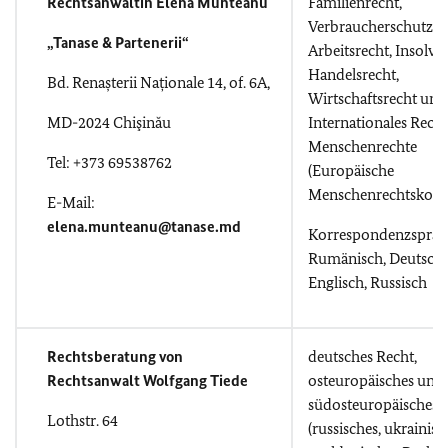
Rechtsanwältin Elena Munteanu
Familienrecht,
Verbraucherschutz,
„Tanase & Partenerii“
Arbeitsrecht, Insolve
Handelsrecht,
Bd. Renașterii Naționale 14, of. 6A,
Wirtschaftsrecht und
MD-2024 Chişinău
Internationales Recht
Menschenrechte
Tel: +373
69538762
(Europäische
Menschenrechtskonv
E-Mail:
elena.munteanu@tanase.md
Korrespondenzsprac
Rumänisch, Deutsch,
Englisch, Russisch
Rechtsberatung von
deutsches Recht,
Rechtsanwalt Wolfgang Tiede
osteuropäisches und
südosteuropäisches 
Lothstr. 64
(russisches, ukrainisc