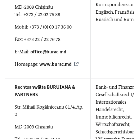
Korrespondenzsprac
MD-2009 Chișinău
Englisch, Französisch
Tel.: +373 / 22 02 75 88
Russisch und Rumän
Mobil: +373 / (0) 69 17 36 00
Fax: +373 22 / 22 76 78
E-Mail:
office@burac.md
Homepage:
www.burac.md
Rechtsanwälte BURUIANA &
Bank- und Finanzrec
PARTNERS
Gesellschaftsrecht/
Internationales
Str. Mihail Kogălniceanu 81/4, Ap.
Handelsrecht,
2
Immobilienrecht,
Wirtschaftsrecht,
MD-2009 Chișinău
Schiedsgerichtsbarkei