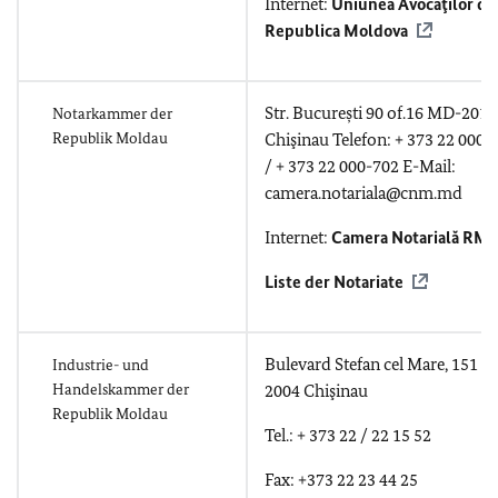
Internet:
Uniunea Avocaţilor di
Republica Moldova
Str. București 90 of.16 MD-2012
Notarkammer der
Republik Moldau
Chişinau Telefon: + 373 22 000-
/ + 373 22 000-702 E-Mail:
camera.notariala@cnm.md
Internet:
Camera Notarială RM
Liste der Notariate
Bulevard Stefan cel Mare, 151 
Industrie- und
Handelskammer der
2004 Chişinau
Republik Moldau
Tel.: + 373 22 / 22 15 52
Fax: +373 22 23 44 25