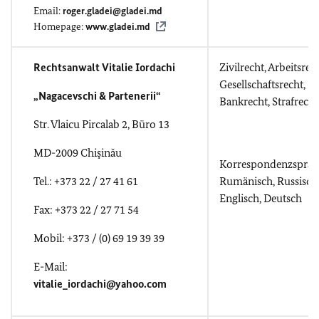
Email:
roger.gladei@gladei.md
Homepage:
www.gladei.md
Rechtsanwalt Vitalie Iordachi
Zivilrecht, Arbeitsrech
Gesellschaftsrecht,
„Nagacevschi & Partenerii“
Bankrecht, Strafrecht
Str. Vlaicu Pircalab 2, Büro 13
MD-2009 Chişinău
Korrespondenzsprac
Tel.: +373 22 / 27 41 61
Rumänisch, Russisch
Englisch, Deutsch
Fax: +373 22 / 27 71 54
Mobil: +373 / (0) 69 19 39 39
E-Mail:
vitalie_iordachi@yahoo.com