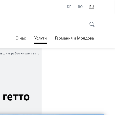
DE
RO
RU
О нас
Услуги
Германия и Молдова
бывшим работникам гетто
гетто