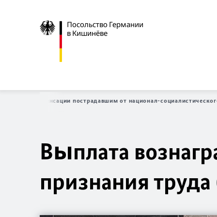
Посольство Германии
в Кишинёве
Услуги
Компенсации пострадавшим от национал-социалистическ
Выплата вознагр
признания труда