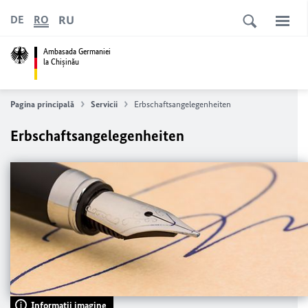
RU
DE
RO
Ambasada Germaniei
la Chişinău
Pagina principală
Servicii
Erbschaftsangelegenheiten
Erbschaftsangelegenheiten
Informaţii imagine